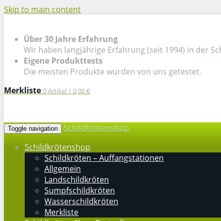
Skip to main content
Über 30 Jahre Erfahrung
Wir haben langjährige Erfahrung (seit 1994) in der Sc
Eigene Produkttests
Die meisten Produkte wurden von uns getestet.
Merkliste
0
Artikel |
0,00 €
Schildkrötenshop
Toggle navigation
Schildkrötenshop
Schildkröten – Auffangstationen
Allgemein
Landschildkröten
Sumpfschildkröten
Wasserschildkröten
Merkliste