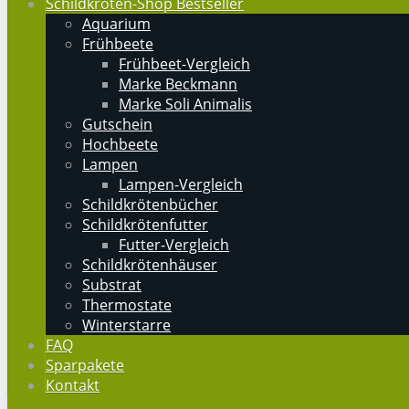
Schildkröten-Shop Bestseller
Aquarium
Frühbeete
Frühbeet-Vergleich
Marke Beckmann
Marke Soli Animalis
Gutschein
Hochbeete
Lampen
Lampen-Vergleich
Schildkrötenbücher
Schildkrötenfutter
Futter-Vergleich
Schildkrötenhäuser
Substrat
Thermostate
Winterstarre
FAQ
Sparpakete
Kontakt