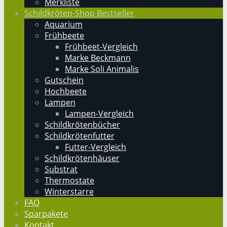
Merkliste
Schildkröten-Shop Bestseller
Aquarium
Frühbeete
Frühbeet-Vergleich
Marke Beckmann
Marke Soli Animalis
Gutschein
Hochbeete
Lampen
Lampen-Vergleich
Schildkrötenbücher
Schildkrötenfutter
Futter-Vergleich
Schildkrötenhäuser
Substrat
Thermostate
Winterstarre
FAQ
Sparpakete
Kontakt