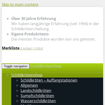
Skip to main content
Über 30 Jahre Erfahrung
Wir haben langjährige Erfahrung (seit 1994) in der
Schildkröten-Haltung.
Eigene Produkttests
Die meisten Produkte wurden von uns getestet.
Merkliste
0
Artikel |
0,00 €
Schildkrötenshop
Toggle navigation
Schildkrötenshop
Schildkröten – Auffangstationen
Allgemein
Landschildkröten
Sumpfschildkröten
Wasserschildkröten