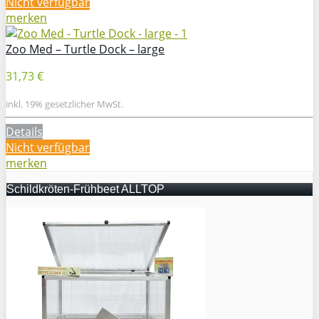
Nicht verfügbar
merken
Zoo Med – Turtle Dock – large
31,73 €
inkl. 19% gesetzlicher MwSt.
Details
Nicht verfügbar
merken
Schildkröten-Frühbeet ALLTOP