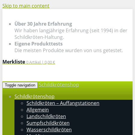
Skip to main content
Über 30 Jahre Erfahrung
Wir haben langjährige Erfahrung (seit 1994) in der
Schildkröten-Haltung.
Eigene Produkttests
Die meisten Produkte wurden von uns getestet.
Merkliste
0
Artikel |
0,00 €
Schildkrötenshop
Toggle navigation
Schildkrötenshop
Schildkröten – Auffangstationen
Allgemein
Landschildkröten
Sumpfschildkröten
Wasserschildkröten