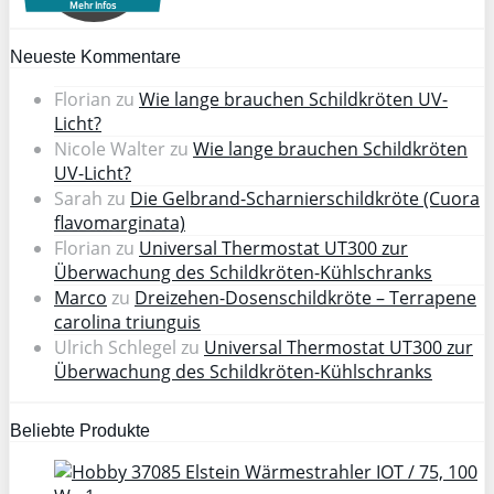
Mehr Infos
Neueste Kommentare
Florian
zu
Wie lange brauchen Schildkröten UV-
Licht?
Nicole Walter
zu
Wie lange brauchen Schildkröten
UV-Licht?
Sarah
zu
Die Gelbrand-Scharnierschildkröte (Cuora
flavomarginata)
Florian
zu
Universal Thermostat UT300 zur
Überwachung des Schildkröten-Kühlschranks
Marco
zu
Dreizehen-Dosenschildkröte – Terrapene
carolina triunguis
Ulrich Schlegel
zu
Universal Thermostat UT300 zur
Überwachung des Schildkröten-Kühlschranks
Beliebte Produkte