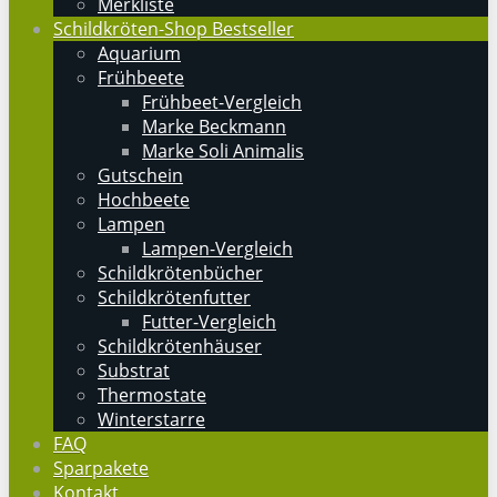
Merkliste
Schildkröten-Shop Bestseller
Aquarium
Frühbeete
Frühbeet-Vergleich
Marke Beckmann
Marke Soli Animalis
Gutschein
Hochbeete
Lampen
Lampen-Vergleich
Schildkrötenbücher
Schildkrötenfutter
Futter-Vergleich
Schildkrötenhäuser
Substrat
Thermostate
Winterstarre
FAQ
Sparpakete
Kontakt