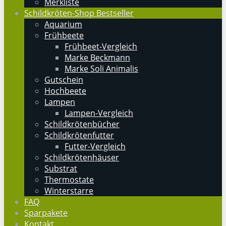
Merkliste
Schildkröten-Shop Bestseller
Aquarium
Frühbeete
Frühbeet-Vergleich
Marke Beckmann
Marke Soli Animalis
Gutschein
Hochbeete
Lampen
Lampen-Vergleich
Schildkrötenbücher
Schildkrötenfutter
Futter-Vergleich
Schildkrötenhäuser
Substrat
Thermostate
Winterstarre
FAQ
Sparpakete
Kontakt