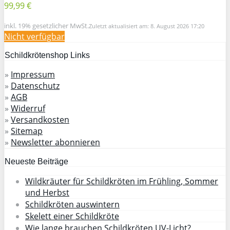
99,99 €
inkl. 19% gesetzlicher MwSt.
Zuletzt aktualisiert am: 8. August 2026 17:20
Nicht verfügbar
Schildkrötenshop Links
»
Impressum
»
Datenschutz
»
AGB
»
Widerruf
»
Versandkosten
»
Sitemap
»
Newsletter abonnieren
Neueste Beiträge
Wildkräuter für Schildkröten im Frühling, Sommer
und Herbst
Schildkröten auswintern
Skelett einer Schildkröte
Wie lange brauchen Schildkröten UV-Licht?