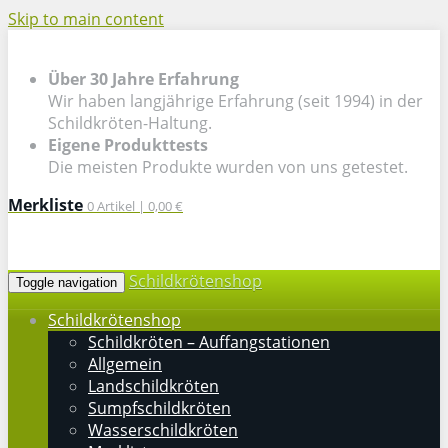
Skip to main content
Über 30 Jahre Erfahrung
Wir haben langjährige Erfahrung (seit 1994) in der
Schildkröten-Haltung.
Eigene Produkttests
Die meisten Produkte wurden von uns getestet.
Merkliste
0
Artikel |
0,00 €
Schildkrötenshop
Toggle navigation
Schildkrötenshop
Schildkröten – Auffangstationen
Allgemein
Landschildkröten
Sumpfschildkröten
Wasserschildkröten