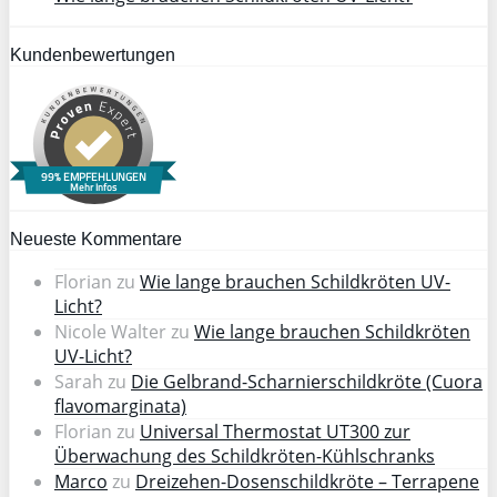
Kundenbewertungen
99% EMPFEHLUNGEN
Mehr Infos
Neueste Kommentare
Florian
zu
Wie lange brauchen Schildkröten UV-
Licht?
Nicole Walter
zu
Wie lange brauchen Schildkröten
UV-Licht?
Sarah
zu
Die Gelbrand-Scharnierschildkröte (Cuora
flavomarginata)
Florian
zu
Universal Thermostat UT300 zur
Überwachung des Schildkröten-Kühlschranks
Marco
zu
Dreizehen-Dosenschildkröte – Terrapene