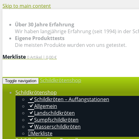
Skip to main content
Über 30 Jahre Erfahrung
Wir haben langjährige Erfahrung (seit 1994) in der Sc
Eigene Produkttests
Die meisten Produkte wurden von uns getestet.
Merkliste
0
Artikel |
0,00 €
Schildkrötenshop
Toggle navigation
Schildkrötenshop
Schildkröten – Auffangstationen
Allgemein
Landschildkröten
Sumpfschildkröten
Wasserschildkröten
Merkliste