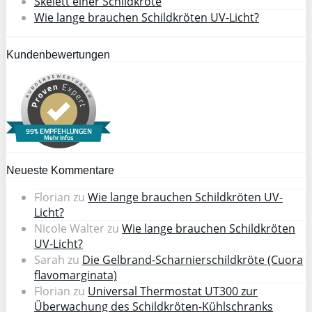
Skelett einer Schildkröte
Wie lange brauchen Schildkröten UV-Licht?
Kundenbewertungen
99% EMPFEHLUNGEN
Mehr Infos
Neueste Kommentare
Florian
zu
Wie lange brauchen Schildkröten UV-
Licht?
Nicole Walter
zu
Wie lange brauchen Schildkröten
UV-Licht?
Sarah
zu
Die Gelbrand-Scharnierschildkröte (Cuora
flavomarginata)
Florian
zu
Universal Thermostat UT300 zur
Überwachung des Schildkröten-Kühlschranks