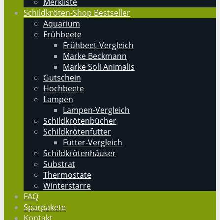
Merkliste
Schildkröten-Shop Bestseller
Aquarium
Frühbeete
Frühbeet-Vergleich
Marke Beckmann
Marke Soli Animalis
Gutschein
Hochbeete
Lampen
Lampen-Vergleich
Schildkrötenbücher
Schildkrötenfutter
Futter-Vergleich
Schildkrötenhäuser
Substrat
Thermostate
Winterstarre
FAQ
Sparpakete
Kontakt