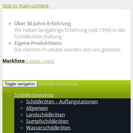
Skip to main content
Über 30 Jahre Erfahrung
Wir haben langjährige Erfahrung (seit 1994) in der
Schildkröten-Haltung.
Eigene Produkttests
Die meisten Produkte wurden von uns getestet.
Merkliste
0
Artikel |
0,00 €
Schildkrötenshop
Toggle navigation
Schildkrötenshop
Schildkröten – Auffangstationen
Allgemein
Landschildkröten
Sumpfschildkröten
Wasserschildkröten