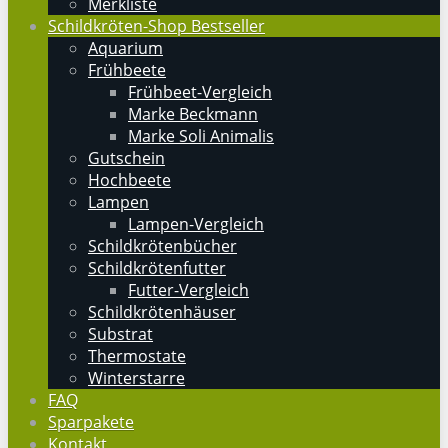
Merkliste
Schildkröten-Shop Bestseller
Aquarium
Frühbeete
Frühbeet-Vergleich
Marke Beckmann
Marke Soli Animalis
Gutschein
Hochbeete
Lampen
Lampen-Vergleich
Schildkrötenbücher
Schildkrötenfutter
Futter-Vergleich
Schildkrötenhäuser
Substrat
Thermostate
Winterstarre
FAQ
Sparpakete
Kontakt