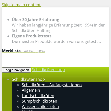
Skip to main content
Über 30 Jahre Erfahrung
Wir haben langjährige Erfahrung (seit 1994) in der
Schildkröten-Haltung.
Eigene Produkttests
Die meisten Produkte wurden von uns getestet.
Merkliste
0
Artikel |
0,00 €
Schildkrötenshop
Toggle navigation
Schildkrötenshop
Schildkröten – Auffangstationen
Allgemein
Landschildkröten
Sumpfschildkröten
Wasserschildkröten