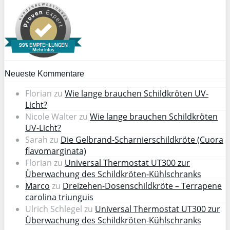
99% EMPFEHLUNGEN
Mehr Infos
Neueste Kommentare
Florian
zu
Wie lange brauchen Schildkröten UV-
Licht?
Nicole Walter
zu
Wie lange brauchen Schildkröten
UV-Licht?
Sarah
zu
Die Gelbrand-Scharnierschildkröte (Cuora
flavomarginata)
Florian
zu
Universal Thermostat UT300 zur
Überwachung des Schildkröten-Kühlschranks
Marco
zu
Dreizehen-Dosenschildkröte – Terrapene
carolina triunguis
Ulrich Schlegel
zu
Universal Thermostat UT300 zur
Überwachung des Schildkröten-Kühlschranks