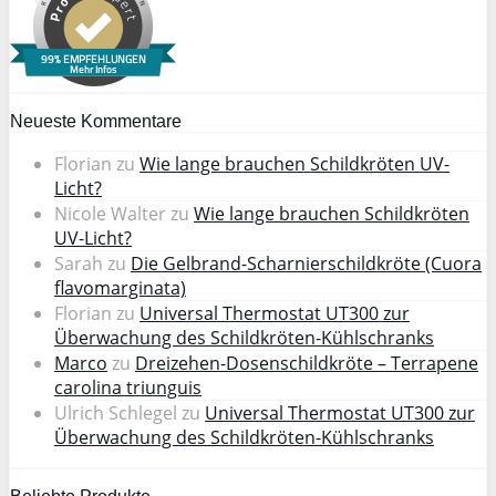
99% EMPFEHLUNGEN
Mehr Infos
Neueste Kommentare
Florian
zu
Wie lange brauchen Schildkröten UV-
Licht?
Nicole Walter
zu
Wie lange brauchen Schildkröten
UV-Licht?
Sarah
zu
Die Gelbrand-Scharnierschildkröte (Cuora
flavomarginata)
Florian
zu
Universal Thermostat UT300 zur
Überwachung des Schildkröten-Kühlschranks
Marco
zu
Dreizehen-Dosenschildkröte – Terrapene
carolina triunguis
Ulrich Schlegel
zu
Universal Thermostat UT300 zur
Überwachung des Schildkröten-Kühlschranks