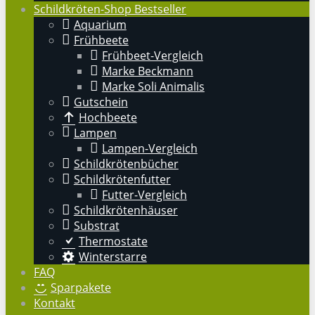
Schildkröten-Shop Bestseller
Aquarium
Frühbeete
Frühbeet-Vergleich
Marke Beckmann
Marke Soli Animalis
Gutschein
Hochbeete
Lampen
Lampen-Vergleich
Schildkrötenbücher
Schildkrötenfutter
Futter-Vergleich
Schildkrötenhäuser
Substrat
Thermostate
Winterstarre
FAQ
Sparpakete
Kontakt