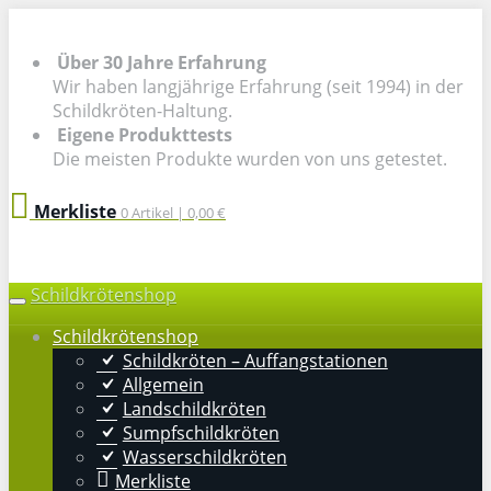
Skip to main content
Über 30 Jahre Erfahrung
Wir haben langjährige Erfahrung (seit 1994) in der
Schildkröten-Haltung.
Eigene Produkttests
Die meisten Produkte wurden von uns getestet.
Merkliste
0
Artikel |
0,00 €
Schildkrötenshop
Toggle navigation
Schildkrötenshop
Schildkröten – Auffangstationen
Allgemein
Landschildkröten
Sumpfschildkröten
Wasserschildkröten
Merkliste