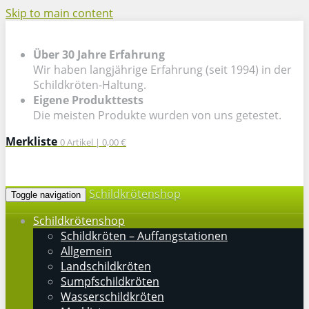
Skip to main content
Über 30 Jahre Erfahrung
Wir haben langjährige Erfahrung (seit 1994) in der
Schildkröten-Haltung.
Eigene Produkttests
Die meisten Produkte wurden von uns getestet.
Merkliste
0
Artikel |
0,00 €
Schildkrötenshop
Toggle navigation
Schildkrötenshop
Schildkröten – Auffangstationen
Allgemein
Landschildkröten
Sumpfschildkröten
Wasserschildkröten