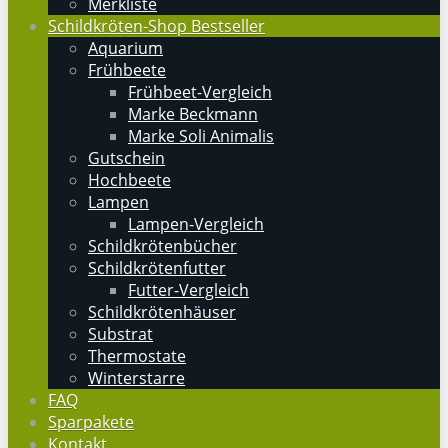
Merkliste
Schildkröten-Shop Bestseller
Aquarium
Frühbeete
Frühbeet-Vergleich
Marke Beckmann
Marke Soli Animalis
Gutschein
Hochbeete
Lampen
Lampen-Vergleich
Schildkrötenbücher
Schildkrötenfutter
Futter-Vergleich
Schildkrötenhäuser
Substrat
Thermostate
Winterstarre
FAQ
Sparpakete
Kontakt