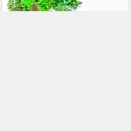
Gehegepflanzen
Schildkrötenhäuser aus Holz