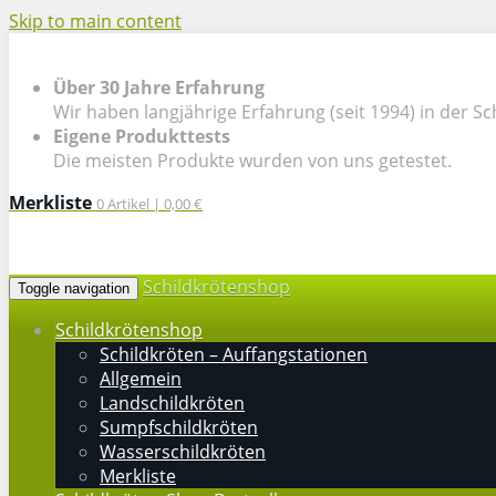
Skip to main content
Über 30 Jahre Erfahrung
Wir haben langjährige Erfahrung (seit 1994) in der Sc
Eigene Produkttests
Die meisten Produkte wurden von uns getestet.
Merkliste
0
Artikel |
0,00 €
Schildkrötenshop
Toggle navigation
Schildkrötenshop
Schildkröten – Auffangstationen
Allgemein
Landschildkröten
Sumpfschildkröten
Wasserschildkröten
Merkliste