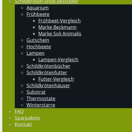
Schildkröten-Shop Bestseller
Aquarium
Frühbeete
Frühbeet-Vergleich
Marke Beckmann
Marke Soli Animalis
Gutschein
Hochbeete
Lampen
Lampen-Vergleich
Schildkrötenbücher
Schildkrötenfutter
Futter-Vergleich
Schildkrötenhäuser
Substrat
Thermostate
Winterstarre
FAQ
Sparpakete
Kontakt