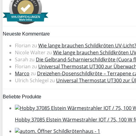
99% EMPFEHLUNGEN
Mehr Infos
Neueste Kommentare
Florian
zu
Wie lange brauchen Schildkröten UV-Licht
Nicole Walter
zu
Wie lange brauchen Schildkröten UV
Sarah
zu
Die Gelbrand-Scharnierschildkröte (Cuora f
Florian
zu
Universal Thermostat UT300 zur Überwach
Marco
zu
Dreizehen-Dosenschildkröte – Terrapene ca
Ulrich Schlegel
zu
Universal Thermostat UT300 zur Ü
Beliebte Produkte
Hobby 37085 Elstein Wärmestrahler IOT / 75, 100 W f