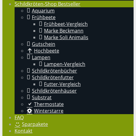
Schildkröten-Shop Bestseller
Aquarium
Frühbeete
Frühbeet-Vergleich
Marke Beckmann
Marke Soli Animalis
Gutschein
Hochbeete
Lampen
Lampen-Vergleich
Schildkrötenbücher
Schildkrötenfutter
Futter-Vergleich
Schildkrötenhäuser
Substrat
Thermostate
Winterstarre
FAQ
Sparpakete
Kontakt