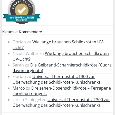
99% EMPFEHLUNGEN
Mehr Infos
Neueste Kommentare
Florian
zu
Wie lange brauchen Schildkröten UV-
Licht?
Nicole Walter
zu
Wie lange brauchen Schildkröten
UV-Licht?
Sarah
zu
Die Gelbrand-Scharnierschildkröte (Cuora
flavomarginata)
Florian
zu
Universal Thermostat UT300 zur
Überwachung des Schildkröten-Kühlschranks
Marco
zu
Dreizehen-Dosenschildkröte – Terrapene
carolina triunguis
Ulrich Schlegel
zu
Universal Thermostat UT300 zur
Überwachung des Schildkröten-Kühlschranks