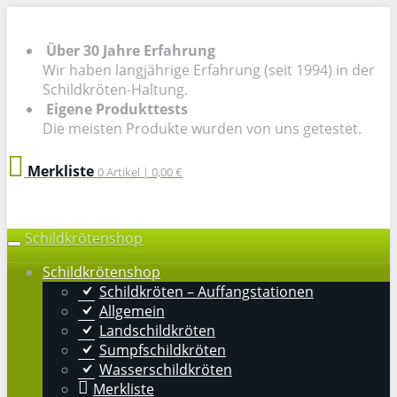
Skip to main content
Über 30 Jahre Erfahrung
Wir haben langjährige Erfahrung (seit 1994) in der
Schildkröten-Haltung.
Eigene Produkttests
Die meisten Produkte wurden von uns getestet.
Merkliste
0
Artikel |
0,00 €
Schildkrötenshop
Toggle navigation
Schildkrötenshop
Schildkröten – Auffangstationen
Allgemein
Landschildkröten
Sumpfschildkröten
Wasserschildkröten
Merkliste