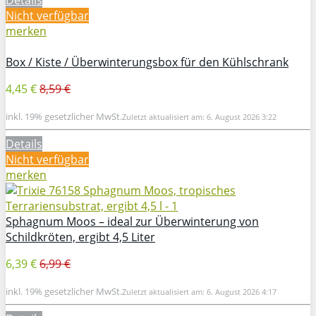
Details
Nicht verfügbar
merken
Box / Kiste / Überwinterungsbox für den Kühlschrank
4,45 €
8,59 €
inkl. 19% gesetzlicher MwSt.
Zuletzt aktualisiert am: 6. August 2026 3:22
Details
Nicht verfügbar
merken
Sphagnum Moos – ideal zur Überwinterung von
Schildkröten, ergibt 4,5 Liter
6,39 €
6,99 €
inkl. 19% gesetzlicher MwSt.
Zuletzt aktualisiert am: 6. August 2026 4:17