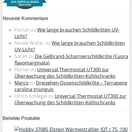
99% EMPFEHLUNGEN
Mehr Infos
Neueste Kommentare
Florian
zu
Wie lange brauchen Schildkröten UV-
Licht?
Nicole Walter
zu
Wie lange brauchen Schildkröten
UV-Licht?
Sarah
zu
Die Gelbrand-Scharnierschildkröte (Cuora
flavomarginata)
Florian
zu
Universal Thermostat UT300 zur
Überwachung des Schildkröten-Kühlschranks
Marco
zu
Dreizehen-Dosenschildkröte – Terrapene
carolina triunguis
Ulrich Schlegel
zu
Universal Thermostat UT300 zur
Überwachung des Schildkröten-Kühlschranks
Beliebte Produkte