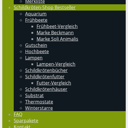
Merkliste
Schildkröten-Shop Bestseller
Aquarium
Frühbeete
Frühbeet-Vergleich
Marke Beckmann
Marke Soli Animalis
Gutschein
Hochbeete
Lampen
Lampen-Vergleich
Schildkrötenbücher
Schildkrötenfutter
Futter-Vergleich
Schildkrötenhäuser
Substrat
Thermostate
Winterstarre
FAQ
Sparpakete
Kontakt