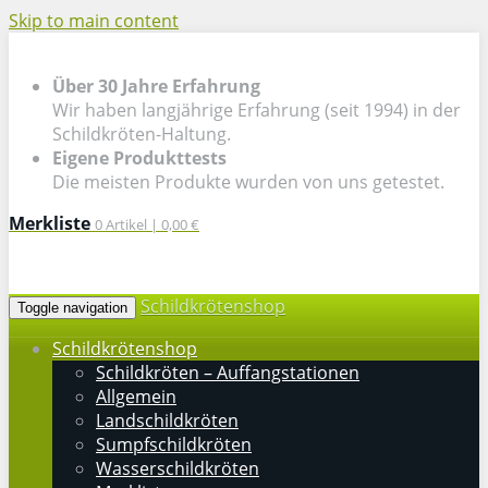
Skip to main content
Über 30 Jahre Erfahrung
Wir haben langjährige Erfahrung (seit 1994) in der
Schildkröten-Haltung.
Eigene Produkttests
Die meisten Produkte wurden von uns getestet.
Merkliste
0
Artikel |
0,00 €
Schildkrötenshop
Toggle navigation
Schildkrötenshop
Schildkröten – Auffangstationen
Allgemein
Landschildkröten
Sumpfschildkröten
Wasserschildkröten